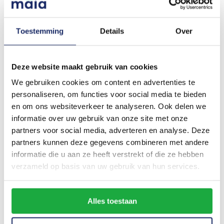
dit is een belangrijke aanvulling.
Toestemming
Details
Over
5. Zakelijke
Deze website maakt gebruik van cookies
Autoverzekering
We gebruiken cookies om content en advertenties te
personaliseren, om functies voor social media te bieden
Of je nu een auto of bestelbus
en om ons websiteverkeer te analyseren. Ook delen we
aanschaft op naam van je bedrijf,
informatie over uw gebruik van onze site met onze
de zakelijke autoverzekering is
partners voor social media, adverteren en analyse. Deze
verplicht. Een must-have onder de
partners kunnen deze gegevens combineren met andere
informatie die u aan ze heeft verstrekt of die ze hebben
meest gekozen zzp verzekeringen!
verzameld op basis van uw gebruik van hun services.
Lees meer
Alles toestaan