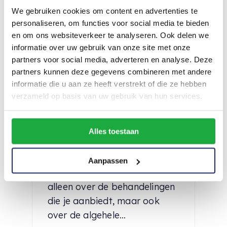
We gebruiken cookies om content en advertenties te
personaliseren, om functies voor social media te bieden
en om ons websiteverkeer te analyseren. Ook delen we
informatie over uw gebruik van onze site met onze
partners voor social media, adverteren en analyse. Deze
partners kunnen deze gegevens combineren met andere
informatie die u aan ze heeft verstrekt of die ze hebben
verzameld op basis van uw gebruik van hun services.
Schoonheidsspecialist
Kleding: De
belangrijkste factoren
Alles toestaan
Het runnen van een
Aanpassen
schoonheidssalon gaat niet
alleen over de behandelingen
die je aanbiedt, maar ook
over de algehele...