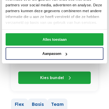
Werknemersschade
partners voor social media, adverteren en analyse. Deze
partners kunnen deze gegevens combineren met andere
informatie die u aan ze heeft verstrekt of die ze hebben
Elektronica
verzameld op basis van uw gebruik van hun services.
Omzetverlies
Alles toestaan
Glas en lichtreclame
Aanpassen
Geld
Kies bundel
Flex
Basis
Team