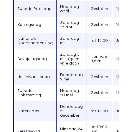
Maandag 1
Tweede Paasdag
Gesloten
Nee
april
Zaterdag
Koningsdag
Gesloten
Nee
27 april
Nationale
Zaterdag 4
tot 19:00
Ja
Dodenherdenking
mei
Zondag 5
Normale
Bevrijdingsdag
mei (geen
Nee
tijden
vrije dag)
Donderdag
Hemelvaartsdag
Gesloten
Nee
9 mei
Tweede
Maandag
Gesloten
Nee
Pinksterdag
20 mei
Donderdag
Sinterklaas
5
tot 19:00
Ja
december
na 19:00
Dinsdag 24
Kerstavond
uur
Ja