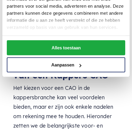
partners voor social media, adverteren en analyse. Deze
partners kunnen deze gegevens combineren met andere
informatie die u aan ze heeft verstrekt of die ze hebben
verzameld op basis van uw gebruik van hun services.
Alles toestaan
De voor- en nadelen
Aanpassen
van een Kappers CAO
Het kiezen voor een CAO in de
kappersbranche kan veel voordelen
bieden, maar er zijn ook enkele nadelen
om rekening mee te houden. Hieronder
zetten we de belangrijkste voor- en