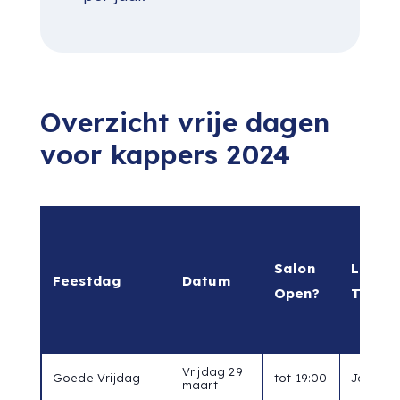
Overzicht vrije dagen
voor kappers 2024
Salon
Loon
Feestdag
Datum
Open?
Toesl
Vrijdag 29
Goede Vrijdag
tot 19:00
Ja
maart