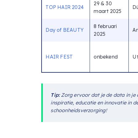
29 & 30
TOP HAIR 2024
Dü
maart 2025
8 februari
Day of BEAUTY
A
2025
HAIR FEST
onbekend
Ut
Tip:
Zorg ervoor dat je de data in je 
inspiratie, educatie en innovatie in 
schoonheidsverzorging!