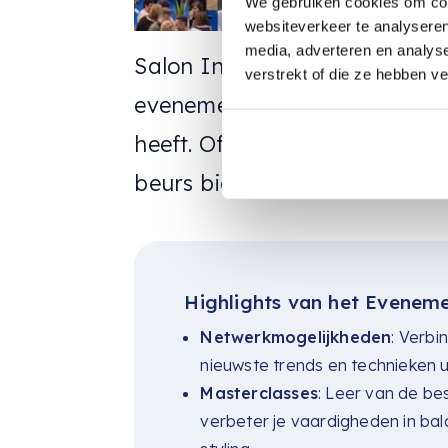
We gebruiken cookies om cont
websiteverkeer te analyseren
media, adverteren en analys
Salon International in Londe
verstrekt of die ze hebben v
evenement; het is een vierin
heeft. Of je nu een ervaren ka
beurs biedt een breed scala 
Highlights van het Eveneme
Netwerkmogelijkheden
: Verbi
nieuwste trends en technieken ui
Masterclasses
: Leer van de be
verbeter je vaardigheden in b