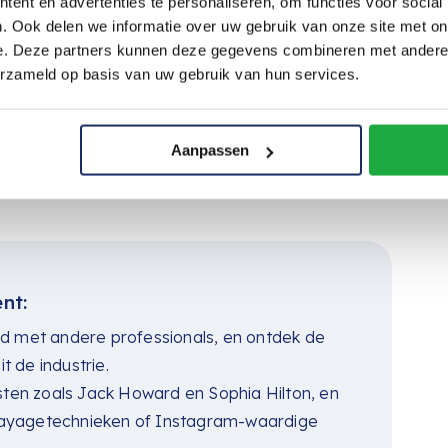
ent en advertenties te personaliseren, om functies voor social
. Ook delen we informatie over uw gebruik van onze site met on
e. Deze partners kunnen deze gegevens combineren met andere i
n is meer dan zomaar een
erzameld op basis van uw gebruik van hun services.
g van alles wat met haar te maken
pper bent of nieuw in het veld, de
Aanpassen
aan ervaringen.
nt:
nd met andere professionals, en ontdek de
t de industrie.
sten zoals Jack Howard en Sophia Hilton, en
alayagetechnieken of Instagram-waardige