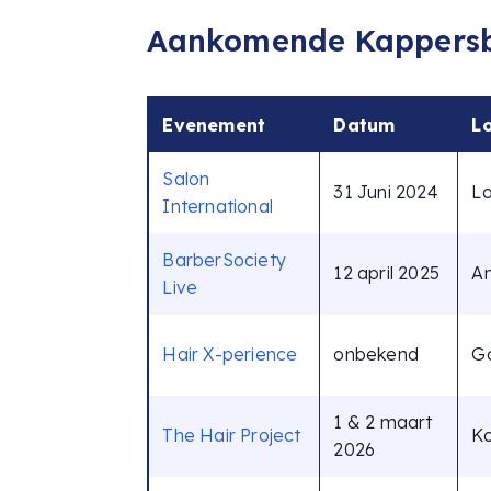
Aankomende Kappersb
Evenement
Datum
L
Salon
31 Juni 2024
L
International
BarberSociety
12 april 2025
A
Live
Hair X-perience
onbekend
G
1 & 2 maart
The Hair Project
Ko
2026