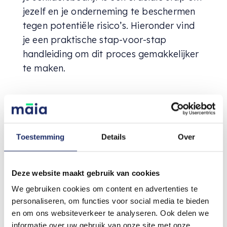
jezelf en je onderneming te beschermen
tegen potentiële risico’s. Hieronder vind
je een praktische stap-voor-stap
handleiding om dit proces gemakkelijker
te maken.
Stap 1: Inventariseer je
risico’s
Toestemming
Details
Over
De eerste stap bij het kiezen van de juiste
verzekering is het in kaart brengen van
Deze website maakt gebruik van cookies
de potentiële risico’s die je bedrijf loopt.
We gebruiken cookies om content en advertenties te
Denk hierbij aan het risico op lichamelijk
personaliseren, om functies voor social media te bieden
letsel, schade aan eigendommen, verlies
en om ons websiteverkeer te analyseren. Ook delen we
van bedrijfsmiddelen, cyberaanvallen en
informatie over uw gebruik van onze site met onze