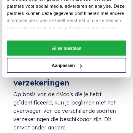
aansprakelijkheidsclaims. Overweeg alle
partners voor social media, adverteren en analyse. Deze
aspecten van je werkzaamheden,
partners kunnen deze gegevens combineren met andere
inclusief het soort projecten dat je
informatie die u aan ze heeft verstrekt of die ze hebben
verzameld op basis van uw gebruik van hun services.
aanneemt, de locaties waar je werkt en
de aard van de interactie met klanten.
Alles toestaan
Stap 2: Overweeg
Aanpassen
verschillende soorten
verzekeringen
Op basis van de risico’s die je hebt
geïdentificeerd, kun je beginnen met het
overwegen van de verschillende soorten
verzekeringen die beschikbaar zijn. Dit
omvat onder andere