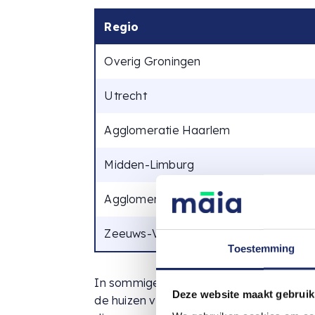
Regio
Overig Groningen
Utrecht
Agglomeratie Haarlem
Midden-Limburg
Agglomeratie Den Haag
Zeeuws-Vlaanderen
Toestemming
In sommige gebieden, zoals Overig Gron
Deze website maakt gebruik
de huizen vrij snel van de markt, terwi