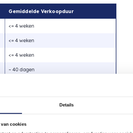
Gemiddelde Verkoopduur
<= 4 weken
<= 4 weken
<= 4 weken
~ 40 dagen
~ 40 dagen
~ 72 dagen
Details
ingen, Utrecht, en Agglomeratie Haarlem, vliegen
 van cookies
jl in Midden-Limburg en Agglomeratie Den Haag de