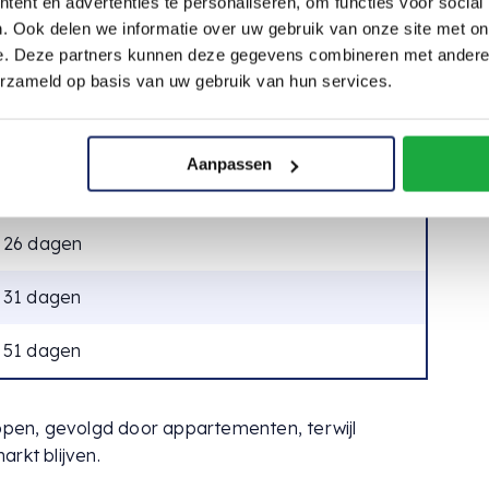
ent en advertenties te personaliseren, om functies voor social
. Ook delen we informatie over uw gebruik van onze site met on
e. Deze partners kunnen deze gegevens combineren met andere i
erzameld op basis van uw gebruik van hun services.
het type woning kan ook een rol spelen in de snelheid
de woningtypes gemiddeld presteren:
Aanpassen
Gemiddelde Verkoopduur
 26 dagen
 31 dagen
 51 dagen
kopen, gevolgd door appartementen, terwijl
rkt blijven.