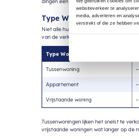
We gebruiken cookies om cont
dingen een beetje langzamer gaan.
websiteverkeer te analyseren
media, adverteren en analys
Type Woning
verstrekt of die ze hebben v
Niet alle huizen zijn gelijk gemaakt, en 
van de verkoop. Hier is hoe verschillen
Type Woning
Tussenwoning
~
Appartement
~
Vrijstaande woning
~
Tussenwoningen lijken het snelst te ver
vrijstaande woningen wat langer op de ma