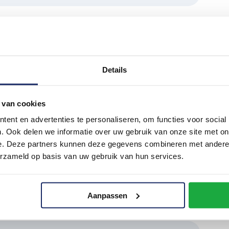
aars ongelukken
Details
n, is het belangrijk voor makelaars om de
 van cookies
ent en advertenties te personaliseren, om functies voor social
. Ook delen we informatie over uw gebruik van onze site met on
an je omgeving
e. Deze partners kunnen deze gegevens combineren met andere i
 op mogelijke gevaren zoals losse
erzameld op basis van uw gebruik van hun services.
dde oppervlakken. Kijk goed waar je loopt,
ik indien nodig bescherming zoals een helm.
Aanpassen