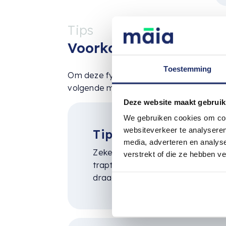
Tips
Voorkomen van Makel
Toestemming
Om deze fysieke ongelukken te voorkome
volgende maatregelen te nemen:
Deze website maakt gebruik
We gebruiken cookies om cont
websiteverkeer te analyseren
Tip 1: Wees bewust v
media, adverteren en analys
Zeker bij huisbezoeken wees alert
verstrekt of die ze hebben v
traptreden, oneffen terrein of gla
draag geschikt schoeisel en gebru