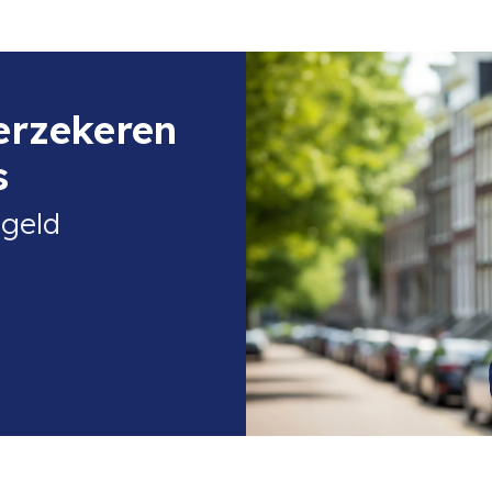
verzekeren
s
egeld