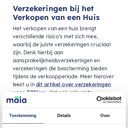
Verzekeringen bij het
Verkopen van een Huis
Het verkopen van een huis brengt
verschillende risico’s met zich mee,
waarbij de juiste verzekeringen cruciaal
zijn. Denk hierbij aan
aansprakelijkheidsverzekeringen en
verzekeringen die bescherming bieden
tijdens de verkoopperiode. Meer hierover
leest u in
dit artikel over verzekeringen
voor ZZP’ers
, dat ook relevante
inzichten biedt voor huizenverkopers.
Rol van de Makelaar
Toestemming
Details
Over
Een ervaren makelaar kan van