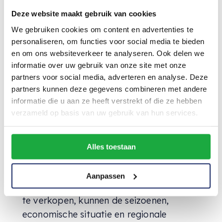
onschatbare waarde zijn bij het bepalen
Deze website maakt gebruik van cookies
van de beste periode om uw huis te
We gebruiken cookies om content en advertenties te
verkopen. Zij beschikken over lokale
personaliseren, om functies voor social media te bieden
marktkennis en kunnen advies geven
en om ons websiteverkeer te analyseren. Ook delen we
over de optimale verkoopstrategie. Ook
informatie over uw gebruik van onze site met onze
partners voor social media, adverteren en analyse. Deze
kunnen zij helpen bij het navigeren door
partners kunnen deze gegevens combineren met andere
de huidige markttrends en economische
informatie die u aan ze heeft verstrekt of die ze hebben
situaties.
verzameld op basis van uw gebruik van hun services.
Alles toestaan
Conclusie
Hoewel er geen ‘one-size-fits-all’
Aanpassen
antwoord is op de beste tijd om een huis
te verkopen, kunnen de seizoenen,
economische situatie en regionale