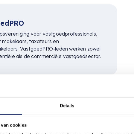
oedPRO
psvereniging voor vastgoedprofessionals,
 makelaars, taxateurs en
kelaars. VastgoedPRO-leden werken zowel
dentiële als de commerciële vastgoedsector.
ereniging Bemiddeling
Details
end Goed):
ging voor makelaars, taxateurs en andere
 van cookies
ofessionals. VBO-leden richten zich