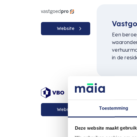
Vastg
Website
Een beroe
waaronder
verhuurma
in de resi
VBO (V
Toestemming
Website
Onroer
Een vereni
Deze website maakt gebruik
vastgoedpr