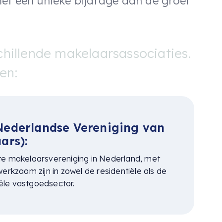
et een unieke bijdrage aan de groei
chillende makelaarsassociaties.
jen:
ederlandse Vereniging van
ars):
te makelaarsvereniging in Nederland, met
werkzaam zijn in zowel de residentiële als de
le vastgoedsector.