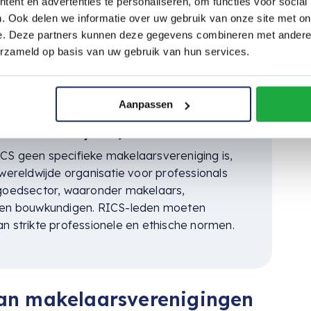
ent en advertenties te personaliseren, om functies voor social
jk op de residentiële markt.
. Ook delen we informatie over uw gebruik van onze site met on
e. Deze partners kunnen deze gegevens combineren met andere i
erzameld op basis van uw gebruik van hun services.
Aanpassen
Royal Institution of
red Surveyors):
S geen specifieke makelaarsvereniging is,
 wereldwijde organisatie voor professionals
tgoedsector, waaronder makelaars,
 en bouwkundigen. RICS-leden moeten
n strikte professionele en ethische normen.
van makelaarsverenigingen