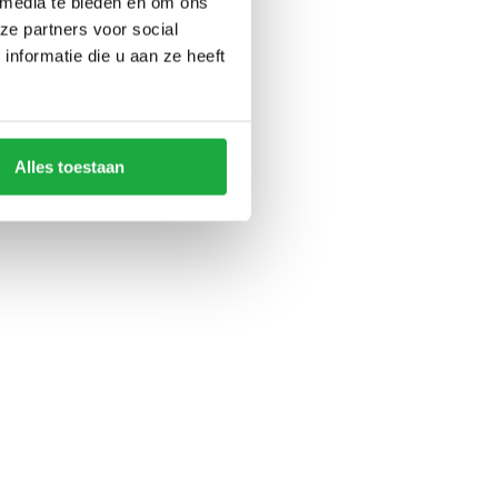
 media te bieden en om ons
ze partners voor social
nformatie die u aan ze heeft
Alles toestaan