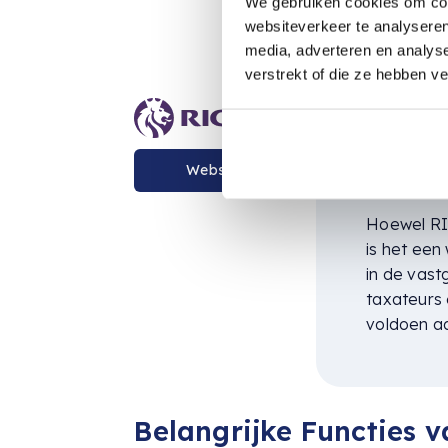
We gebruiken cookies om cont
voornameli
websiteverkeer te analyseren
media, adverteren en analys
verstrekt of die ze hebben v
RICS (
Website
Charte
Hoewel RIC
is het een
in de vas
taxateurs
voldoen aa
Belangrijke Functies 