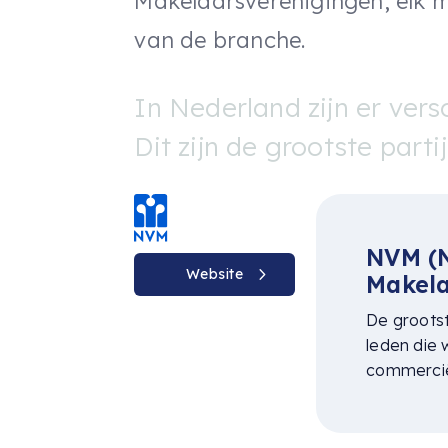
Makelaarsverenigingen, elk m
van de branche.
In Nederland zijn er vers
Dit zijn de grootste parti
NVM (N
Website
Makela
De groots
leden die 
commercië