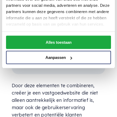
partners voor social media, adverteren en analyse. Deze
duidelijke call-to-action knoppen.
partners kunnen deze gegevens combineren met andere
Blogsectie
: Bied waardevolle
informatie die u aan ze heeft verstrekt of die ze hebben
informatie en tips over vastgoed,
verzameld op basis van uw gebruik van hun services.
wat niet alleen helpt bij SEO, maar
ook bij het positioneren van jouw
Alles toestaan
merk als een autoriteit in de
branche.
Aanpassen
Door deze elementen te combineren,
creëer je een vastgoedwebsite die niet
alleen aantrekkelijk en informatief is,
maar ook de gebruikerservaring
verbetert en potentiële klanten