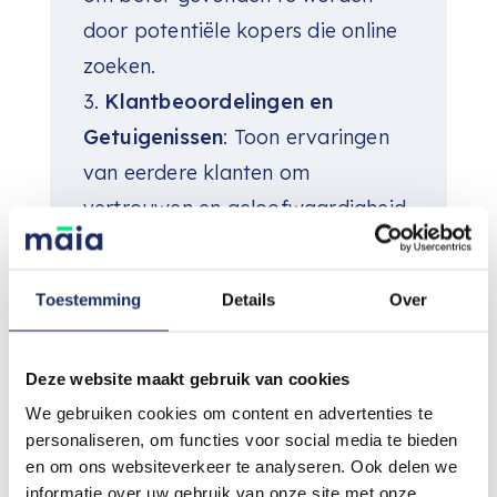
door potentiële kopers die online
zoeken.
Klantbeoordelingen en
Getuigenissen
: Toon ervaringen
van eerdere klanten om
vertrouwen en geloofwaardigheid
op te bouwen.
Interactieve Kaarten
: Gebruik
Toestemming
Details
Over
kaarten om locaties te tonen, wat
helpt bij de oriëntatie en interesse
Deze website maakt gebruik van cookies
wekt.
We gebruiken cookies om content en advertenties te
Contactmogelijkheden
: Maak
personaliseren, om functies voor social media te bieden
het gemakkelijk voor bezoekers
en om ons websiteverkeer te analyseren. Ook delen we
om contact op te nemen, met
informatie over uw gebruik van onze site met onze