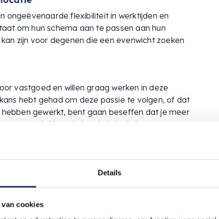
n ongeëvenaarde flexibiliteit in werktijden en
in staat om hun schema aan te passen aan hun
ijk kan zijn voor degenen die een evenwicht zoeken
or vastgoed en willen graag werken in deze
de kans hebt gehad om deze passie te volgen, of dat
te hebben gewerkt, bent gaan beseffen dat je meer
et vastgoed. Als makelaar heb je de kans om
 goed en je passie te volgen.
nsen te werken
 om nauw samen te werken met verschillende
Details
n de belangrijkste beslissingen in hun leven: het
e interactie kan zeer bevredigend zijn.
 van cookies