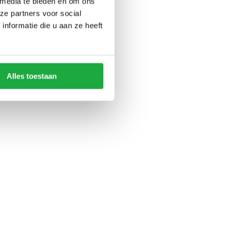
 media te bieden en om ons
ze partners voor social
nformatie die u aan ze heeft
Alles toestaan