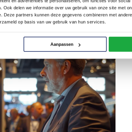
arrièreswitch
ent en advertenties te personaliseren, om functies voor social
. Ook delen we informatie over uw gebruik van onze site met on
en de boeiende wereld van onroerend
e. Deze partners kunnen deze gegevens combineren met andere i
erzameld op basis van uw gebruik van hun services.
oed voorbereid te zijn.
Aanpassen