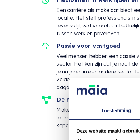

Een carrière als makelaar biedt ee
locatie. Het stelt professionals 
levensstijl, wat vooral aantrekkel
tussen werk en privéleven.

Passie voor vastgoed
Veel mensen hebben een passie vo
sector. Het kan zijn dat je nooit 
je na jaren in een andere sector 
voldoening haalt uit het werken m
dagelijks te werken met onroerend
De mogelijkheid om met me

Makelaars hebben de unieke kans
Toestemming
mensen en hen te helpen bij een va
kopen van een huis. Deze menselijk
Deze website maakt gebruik