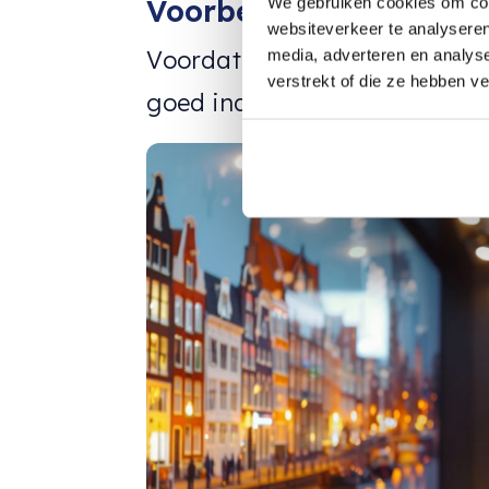
Voorbereiding op de C
We gebruiken cookies om cont
websiteverkeer te analyseren
Voordat je het roer omgooit 
media, adverteren en analys
verstrekt of die ze hebben v
goed induikt, is het slim om g