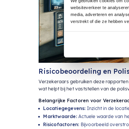
We gebruiken cookies om cont
websiteverkeer te analyseren
media, adverteren en analys
verstrekt of die ze hebben v
Risicobeoordeling en Poli
Verzekeraars gebruiken deze rapporten
wat helpt bij het vaststellen van de pol
Belangrijke Factoren voor Verzekeraa
Locatiegegevens:
Inzicht in de locat
Marktwaarde:
Actuele waarde van het
Risicofactoren:
Bijvoorbeeld overstro