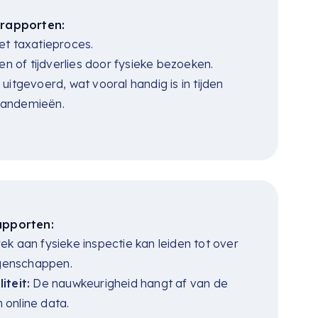
erapporten:
et taxatieproces.
n of tijdverlies door fysieke bezoeken.
itgevoerd, wat vooral handig is in tijden
 pandemieën.
apporten:
k aan fysieke inspectie kan leiden tot over
igenschappen.
teit:
De nauwkeurigheid hangt af van de
 online data.