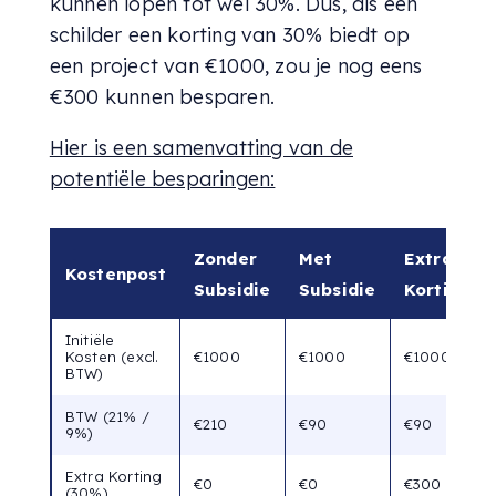
kunnen lopen tot wel 30%​. Dus, als een
schilder een korting van 30% biedt op
een project van €1000, zou je nog eens
€300 kunnen besparen.
Hier is een samenvatting van de
potentiële besparingen:
Zonder
Met
Extra
Kostenpost
Subsidie
Subsidie
Korting
Initiële
Kosten (excl.
€1000
€1000
€1000
BTW)
BTW (21% /
€210
€90
€90
9%)
Extra Korting
€0
€0
€300
(30%)