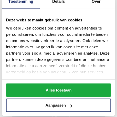
Stap 4: Ontvang een
Toestemming
Details
Over
Factuur
Deze website maakt gebruik van cookies
Vraag de schilder om een
We gebruiken cookies om content en advertenties te
factuur te verstrekken waarop
personaliseren, om functies voor social media te bieden
het verlaagde BTW-tarief van
en om ons websiteverkeer te analyseren. Ook delen we
9% op de arbeidskosten van het
informatie over uw gebruik van onze site met onze
partners voor social media, adverteren en analyse. Deze
schilderwerk wordt vermeld.
partners kunnen deze gegevens combineren met andere
informatie die u aan ze heeft verstrekt of die ze hebben
verzameld op basis van uw gebruik van hun services.
Stap 5: Betaal en
Alles toestaan
Bewaar de Factuur
Aanpassen
Betaal de factuur en bewaar