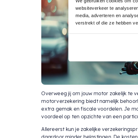
We gebruiken cookies om cont
websiteverkeer te analyseren
media, adverteren en analys
verstrekt of die ze hebben v
Overweeg jij om jouw motor zakelijk te 
motorverzekering biedt namelijk behoorl
extra gemak en fiscale voordelen. Je moto
voordeel op ten opzichte van een particu
Allereerst kun je zakelijke verzekeringsp
daardoor minder belastingen. De kosten 