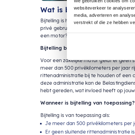
We gebruiken cookies om cont
websiteverkeer te analyseren
Wat is bijtelling voor ee
media, adverteren en analys
Bijtelling is het bedrag dat je bij je ink
verstrekt of die ze hebben v
privé gebruikt. Voor een bedrijfsauto i
een motor?
Bijtelling berekenen
Voor een zakelijke motor geldt er geen sta
meer dan 500 privékilometers per jaar ri
rittenadministratie bij te houden of een
deze administratie kan de Belastingdie
hebt gereden, wat invloed heeft op jouw
Wanneer is bijtelling van toepassing?
Bijtelling is van toepassing als:
Je meer dan 500 privékilometers per ja
Er geen sluitende rittenadministratie is