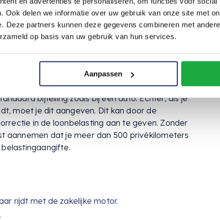
ent en advertenties te personaliseren, om functies voor social
. Ook delen we informatie over uw gebruik van onze site met on
n motor van de zaak?
e. Deze partners kunnen deze gegevens combineren met andere i
omen moet optellen als je een zakelijke motor ook
erzameld op basis van uw gebruik van hun services.
s dit een bekend fenomeen, maar hoe werkt dit voor
Aanpassen
ndaard bijtelling zoals bij een auto. Echter, als je
jdt, moet je dit aangeven. Dit kan door de
 correctie in de loonbelasting aan te geven. Zonder
nst aannemen dat je meer dan 500 privékilometers
 belastingaangifte.
ar rijdt met de zakelijke motor.
.