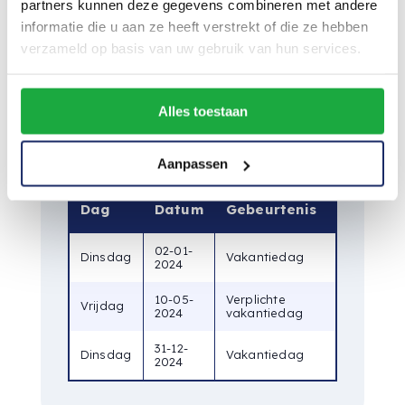
verplichte vakantiedag is door de
partners kunnen deze gegevens combineren met andere
werkgever vastgesteld en geldt voor alle
informatie die u aan ze heeft verstrekt of die ze hebben
verzameld op basis van uw gebruik van hun services.
werknemers.
Alles toestaan
(Verplichte)
Vakantiedagen 2024
Aanpassen
Dag
Datum
Gebeurtenis
02-01-
Dinsdag
Vakantiedag
2024
10-05-
Verplichte
Vrijdag
2024
vakantiedag
31-12-
Dinsdag
Vakantiedag
2024