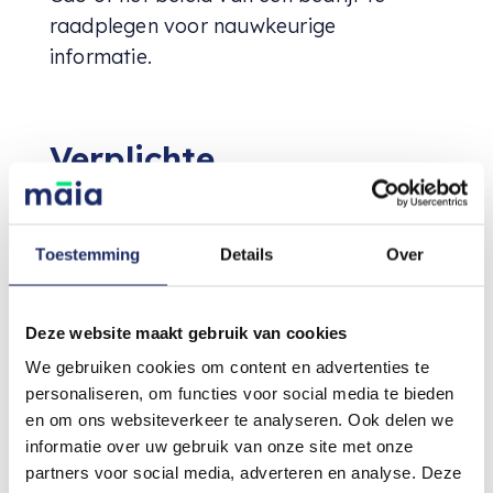
raadplegen voor nauwkeurige
informatie.
Verplichte
Vakantiedagen
3 dagen in 2024
Toestemming
Details
Over
In 2024 hebben werknemers recht op
2
Deze website maakt gebruik van cookies
reguliere vakantiedagen
en daarnaast
We gebruiken cookies om content en advertenties te
is er
1 verplichte vakantiedag
personaliseren, om functies voor social media te bieden
vastgesteld. Deze drie dagen bieden een
en om ons websiteverkeer te analyseren. Ook delen we
mooie kans om even te ontsnappen aan
informatie over uw gebruik van onze site met onze
de dagelijkse werkzaamheden. De
partners voor social media, adverteren en analyse. Deze