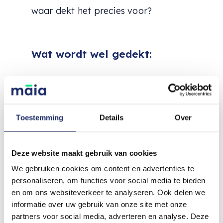
waar dekt het precies voor?
Wat wordt wel gedekt:
N
Toestemming
Details
Over
Letselschade veroorzaakt
door bedrijfsactiviteiten
Als een klant uitglijdt over een
Deze website maakt gebruik van cookies
natte vloer in uw winkel en
We gebruiken cookies om content en advertenties te
gewond raakt, wordt de schade
personaliseren, om functies voor social media te bieden
vergoed.
en om ons websiteverkeer te analyseren. Ook delen we
informatie over uw gebruik van onze site met onze
partners voor social media, adverteren en analyse. Deze