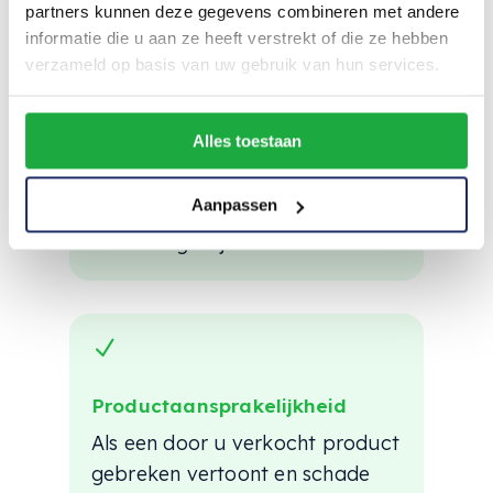
partners kunnen deze gegevens combineren met andere
N
informatie die u aan ze heeft verstrekt of die ze hebben
verzameld op basis van uw gebruik van hun services.
Zaakschade tijdens
bedrijfsuitoefening
Alles toestaan
Als uw werknemer bij het
installeren van een apparaat
Aanpassen
per ongeluk een muur
beschadigt bij de klant.
N
Productaansprakelijkheid
Als een door u verkocht product
gebreken vertoont en schade