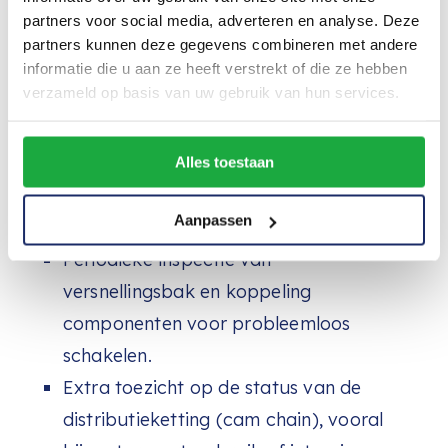
premie-voordeel kan opleveren.
partners voor social media, adverteren en analyse. Deze
partners kunnen deze gegevens combineren met andere
Belangrijke aandachtspunten voor
informatie die u aan ze heeft verstrekt of die ze hebben
onderhoud aan jouw GSX-R750
verzameld op basis van uw gebruik van hun services.
motorblok zijn bijvoorbeeld:
Regelmatige controle en vervanging
Alles toestaan
van motorolie en koelvloeistof voor
Aanpassen
optimale smering en warmteverdeling.
Periodieke inspectie van
versnellingsbak en koppeling
componenten voor probleemloos
schakelen.
Extra toezicht op de status van de
distributieketting (cam chain), vooral