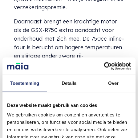
verzekeringspremie.
Daarnaast brengt een krachtige motor
als de GSX-R750 extra aandacht voor
onderhoud met zich mee. De 750cc inline-
four is berucht om hogere temperaturen
en slijtage onder zware rij-
omstandigheden. Een nauwkeurig
bijgehouden onderhoudsschema met
regelmatige vervanging van vloeistoffen
Toestemming
Details
Over
en controle van kritieke onderdelen zoals
de cam chain tensioner en de gearbox is
Deze website maakt gebruik van cookies
niet overbodig luxe. Dit zorgt niet alleen
We gebruiken cookies om content en advertenties te
voor optimale prestaties, maar verlaagt
personaliseren, om functies voor social media te bieden
ook de kans op pechgevallen – iets wat
en om ons websiteverkeer te analyseren. Ook delen we
ook verzekeraars waarderen en mogelijk
informatie over uw gebruik van onze site met onze