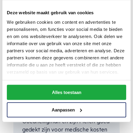
Deze website maakt gebruik van cookies
We gebruiken cookies om content en advertenties te
6. Werknemersschade- &
personaliseren, om functies voor social media te bieden
Ongevallenverzekering
en om ons websiteverkeer te analyseren. Ook delen we
informatie over uw gebruik van onze site met onze
Stel je voor: een Piet struikelt over
partners voor social media, adverteren en analyse. Deze
een rondslingerende pepernoot en
partners kunnen deze gegevens combineren met andere
raakt geblesseerd. Of Sinterklaas
informatie die u aan ze heeft verstrekt of die ze hebben
glijdt uit op een gladde dakpan.
verzameld op basis van uw gebruik van hun services.
Ongevallen kunnen overal
gebeuren, zelfs tijdens het
Alles toestaan
uitvoeren van magische taken. De
Werknemersschadeverzekering
Aanpassen
zorgt ervoor dat de
Goedheiligman en zijn Pieten goed
gedekt zijn voor medische kosten