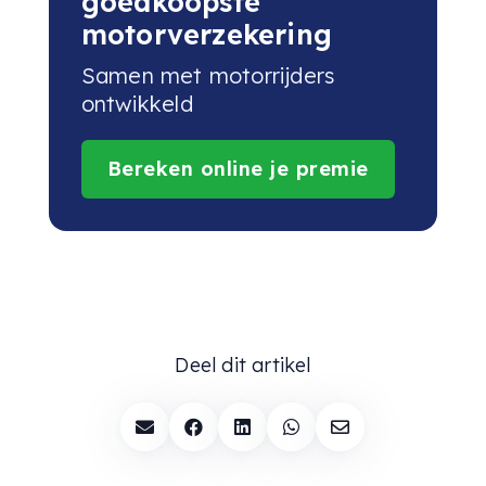
goedkoopste
motorverzekering
Samen met motorrijders
ontwikkeld
Bereken online je premie
Deel dit artikel




