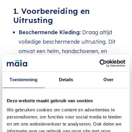
1. Voorbereiding en
Uitrusting
Beschermende Kleding:
Draag altijd
volledige beschermende uitrusting. Dit
omvat een helm, handschoenen, en
beschermende kleding. Deze uitrusting
kan het verschil maken bij een ongeval.
Zichtbaarheid:
Zorg ervoor dat je
Toestemming
Details
Over
goed zichtbaar bent voor andere
weggebruikers. Gebruik reflecterende
Deze website maakt gebruik van cookies
kleding, een helm met reflecterende
We gebruiken cookies om content en advertenties te
strips, en LED-verlichting op je
personaliseren, om functies voor social media te bieden
en om ons websiteverkeer te analyseren. Ook delen we
motorfiets. Reflecterende stickers
informatie over uw gebruik van onze site met onze