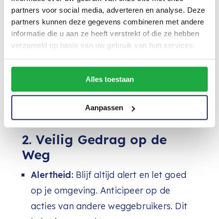
kunnen ook helpen.
partners voor social media, adverteren en analyse. Deze
Motorfiets Onderhoud:
Zorg ervoor
partners kunnen deze gegevens combineren met andere
informatie die u aan ze heeft verstrekt of die ze hebben
dat je motorfiets in goede staat
verzameld op basis van uw gebruik van hun services.
verkeert. Controleer regelmatig de
verlichting, remmen, en banden. Een
Alles toestaan
goed onderhouden motor is essentieel
voor jouw veiligheid.
Aanpassen
2. Veilig Gedrag op de
Weg
Alertheid:
Blijf altijd alert en let goed
op je omgeving. Anticipeer op de
acties van andere weggebruikers. Dit