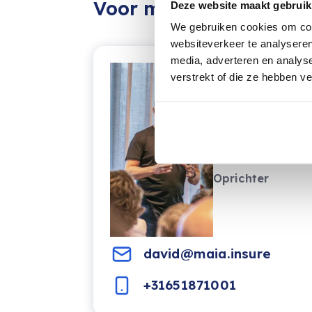
Voor meer informatie:
Deze website maakt gebruik
We gebruiken cookies om cont
websiteverkeer te analyseren
media, adverteren en analys
verstrekt of die ze hebben v
David
Wesdijk
Oprichter
david@maia.insure
+31651871001