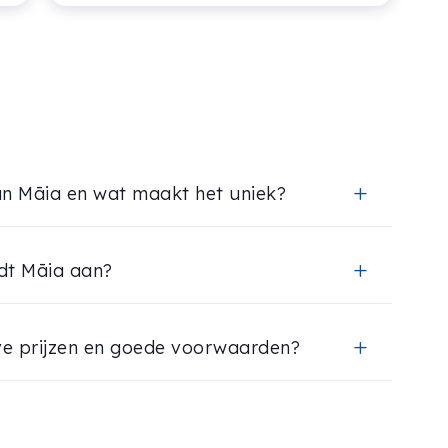
an Māia en wat maakt het uniek?
L
dt Māia aan?
L
ve prijzen en goede voorwaarden?
L