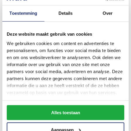
beschermd is.
Toestemming
Details
Over
N
Focus op wat echt belangrijk Is
Besteed minder tijd aan het zorgen
Deze website maakt gebruik van cookies
maken over verzekeringen en meer
We gebruiken cookies om content en advertenties te
tijd aan het bouwen van je bedrijf
personaliseren, om functies voor social media te bieden
en het nastreven van je passies.
en om ons websiteverkeer te analyseren. Ook delen we
informatie over uw gebruik van onze site met onze
Deze samenwerking is meer dan alleen
partners voor social media, adverteren en analyse. Deze
partners kunnen deze gegevens combineren met andere
een zakelijke overeenkomst. Het is een
informatie die u aan ze heeft verstrekt of die ze hebben
belofte aan jou, onze klant, dat we er
verzameld op basis van uw gebruik van hun services.
alles aan doen om je te ondersteunen bij
elke stap van je ondernemersreis. We
kijken uit naar de kansen en voordelen
Alles toestaan
die deze samenwerking zal bieden aan
alle betrokken partijen.
Aanpassen