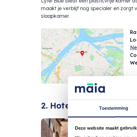
Lytel Blue biedt een plasticvrije kamer aa
maakt je verblijf nog specialer en zorgt 
slaapkamer.
Ra
Lo
Ne
Co
We
2. Hotel Staatsman
Toestemming
Deze website maakt gebruik