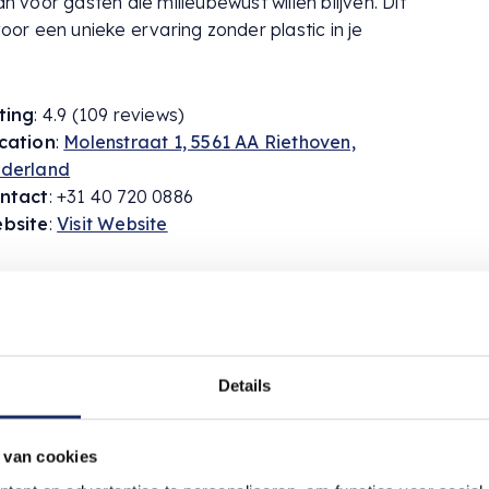
n voor gasten die milieubewust willen blijven. Dit
voor een unieke ervaring zonder plastic in je
ting
: 4.9 (109 reviews)
cation
:
Molenstraat 1, 5561 AA Riethoven,
derland
ntact
: +31 40 720 0886
bsite
:
Visit Website
Details
 van cookies