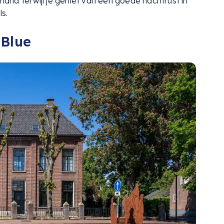
nd terwijl je geniet van een goede nachtrust in
s.
 Blue